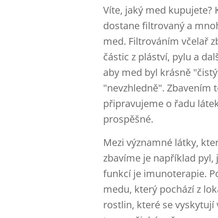
Víte, jaký med kupujete?
dostane filtrovaný a mno
med. Filtrováním včelař 
částic z pláství, pylu a d
aby med byl krásně "čistý
"nevzhledně". Zbavením tě
připravujeme o řadu látek
prospěšné.
Mezi významné látky, kter
zbavíme je například pyl,
funkcí je imunoterapie. P
medu, který pochází z lok
rostlin, které se vyskytu