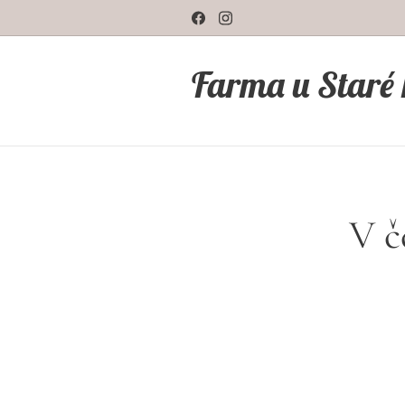
Farma u Staré
V č