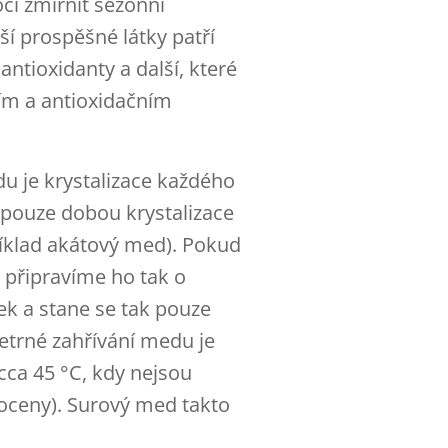
i zmírnit sezónní
ší prospěšné látky patří
antioxidanty a další, které
ním a antioxidačním
u je krystalizace každého
 pouze dobou krystalizace
říklad akátový med). Pokud
připravíme ho tak o
ek a stane se tak pouze
etrné zahřívání medu je
cca 45 °C, kdy nejsou
oceny). Surový med takto