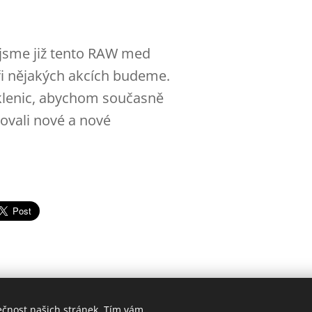
jsme již tento RAW med
při nějakých akcích budeme.
klenic, abychom současně
kovali nové a nové
ečnost našich stránek. Tím vám