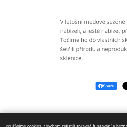
V letošní medové sezóně 
nabízeli, a ještě nabízet 
Točíme ho do vlastních s
šetřili přírodu a neprodu
sklenice.
Share
Používáme cookies, abychom zajistili správné fungování a bezp