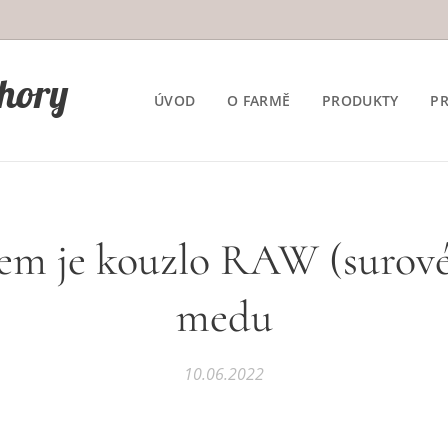
 hory
ÚVOD
O FARMĚ
PRODUKTY
P
em je kouzlo RAW (surov
medu
10.06.2022