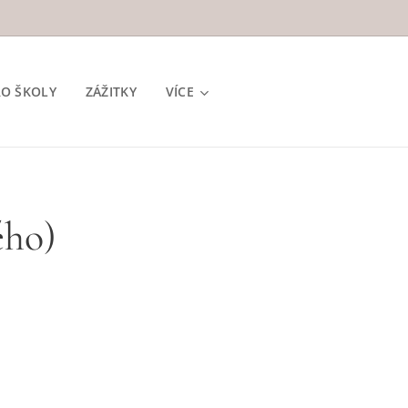
RO ŠKOLY
ZÁŽITKY
VÍCE
ého)