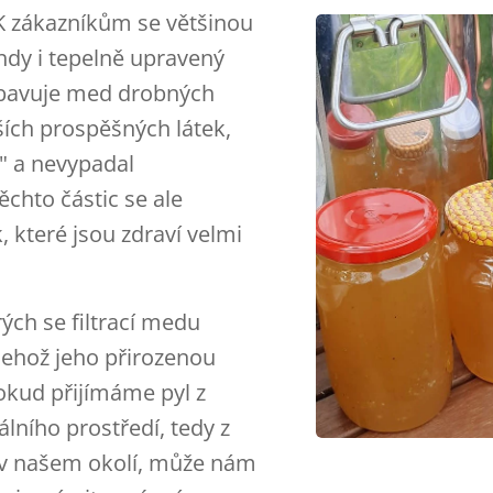
 K zákazníkům se většinou
hdy i tepelně upravený
zbavuje med drobných
alších prospěšných látek,
" a nevypadal
chto částic se ale
, které jsou zdraví velmi
ých se filtrací medu
 jehož jeho přirozenou
okud přijímáme pyl z
álního prostředí, tedy z
jí v našem okolí, může nám