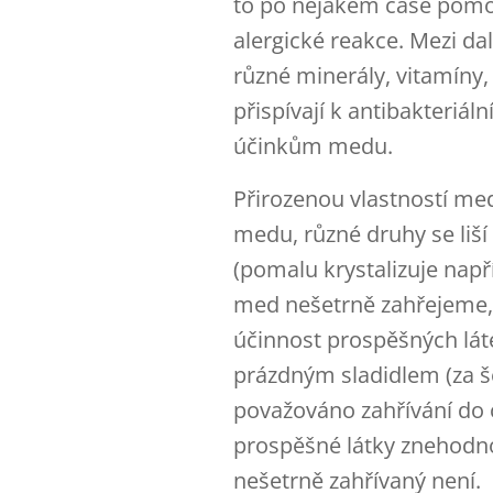
to po nějakém čase pomoc
alergické reakce. Mezi dal
různé minerály, vitamíny, 
přispívají k antibakteriál
účinkům medu.
Přirozenou vlastností med
medu, různé druhy se liší
(pomalu krystalizuje nap
med nešetrně zahřejeme, 
účinnost prospěšných lát
prázdným sladidlem (za š
považováno zahřívání do 
prospěšné látky znehodn
nešetrně zahřívaný není.